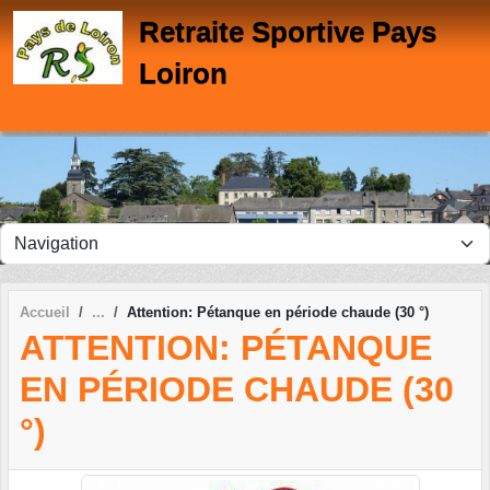
Panneau de gestion des cookies
Retraite Sportive Pays
Loiron
Accueil
Attention: Pétanque en période chaude (30 °)
ATTENTION: PÉTANQUE
EN PÉRIODE CHAUDE (30
°)