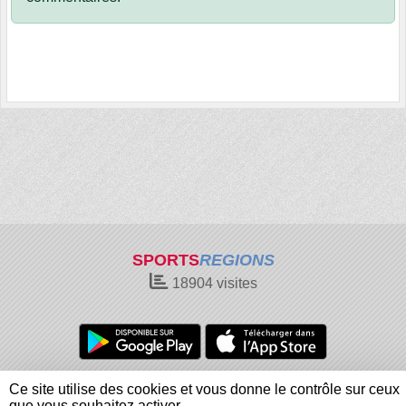
SPORTS
REGIONS
18904
visites
Charte cookies
Gestion des cookies
Ce site utilise des cookies et vous donne le contrôle sur ceux
Informations légales
Signaler un contenu inapproprié
que vous souhaitez activer