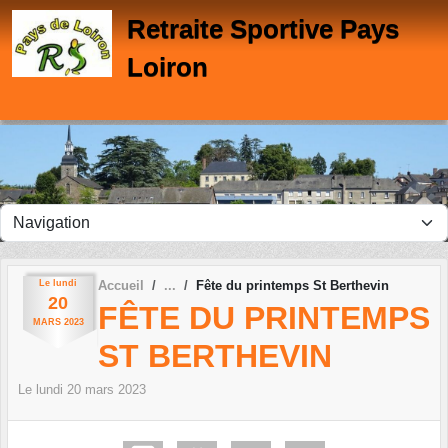
Panneau de gestion des cookies
Retraite Sportive Pays
Loiron
Le
lundi
Accueil
Fête du printemps St Berthevin
20
FÊTE DU PRINTEMPS
MARS
2023
ST BERTHEVIN
Le
lundi
20
mars
2023