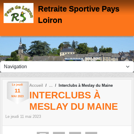
Panneau de gestion des cookies
Retraite Sportive Pays
Loiron
Le
jeudi
Accueil
Interclubs à Meslay du Maine
11
INTERCLUBS À
MAI
2023
MESLAY DU MAINE
Le
jeudi
11
mai
2023